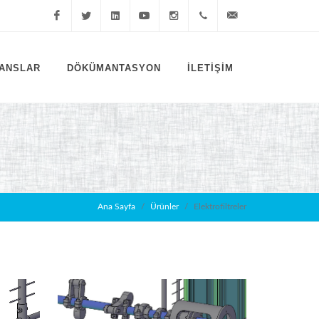
Facebook
Twitter
LinkedIn
YouTube
Instagram
+90
info@inkwer.com
ANSLAR
DÖKÜMANTASYON
İLETIŞIM
216
314
7010
Ana Sayfa
Ürünler
Elektrofiltreler