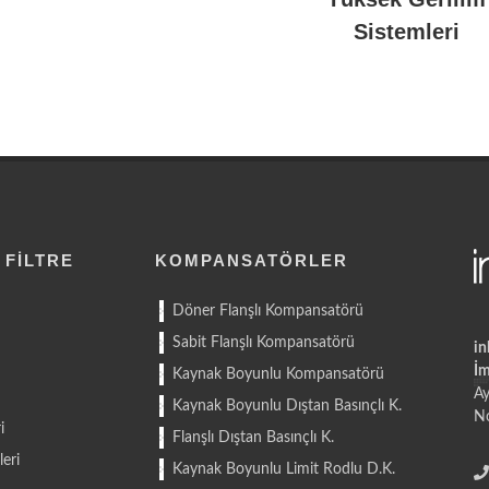
Sistemleri
 FILTRE
KOMPANSATÖRLER
Döner Flanşlı Kompansatörü
Sabit Flanşlı Kompansatörü
in
İm
Kaynak Boyunlu Kompansatörü
Ay
Kaynak Boyunlu Dıştan Basınçlı K.
No
i
Flanşlı Dıştan Basınçlı K.
eri
Kaynak Boyunlu Limit Rodlu D.K.